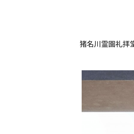
猪名川霊園礼拝堂・休憩棟