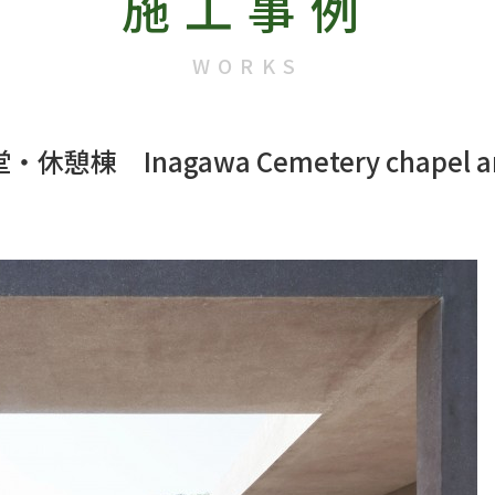
施工事例
WORKS
 Inagawa Cemetery chapel and v